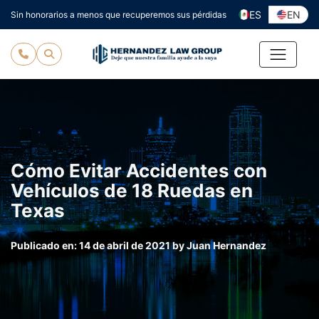
Ir
ES
EN
Sin honorarios a menos que recuperemos sus pérdidas
al
contenido
Cómo Evitar Accidentes con
Vehículos de 18 Ruedas en
Texas
Publicado en:
14 de abril de 2021
by
Juan Hernandez