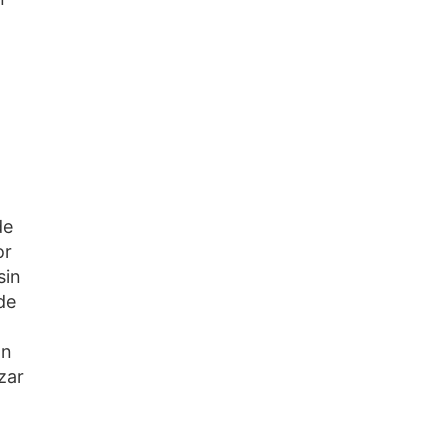
de
or
sin
de
an
zar