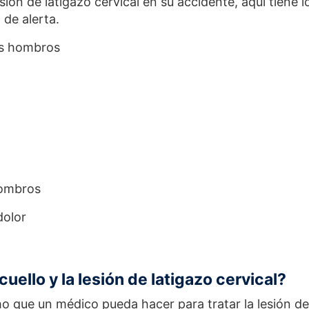
esión de latigazo cervical en su accidente, aquí tiene l
 de alerta.
los hombros
hombros
dolor
uello y la lesión de latigazo cervical?
que un médico pueda hacer para tratar la lesión de