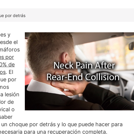
ue por detrás
es y
desde el
emáforos
s por
40% de
cos
. El
que por
unos
a lesión
lor de
vical o
saber
e un choque por detrás y lo que puede hacer para
necesaria para una recuperación completa.