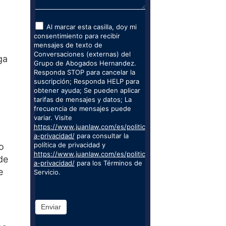
Al marcar esta casilla, doy mi
consentimiento para recibir
mensajes de texto de
Conversaciones (externas) del
ga
Grupo de Abogados Hernandez.
Responda STOP para cancelar la
suscripción; Responda HELP para
obtener ayuda; Se pueden aplicar
tarifas de mensajes y datos; La
frecuencia de mensajes puede
variar. Visite
https://www.juanlaw.com/es/politic
a-privacidad/
para consultar la
política de privacidad y
o
https://www.juanlaw.com/es/politic
de
a-privacidad/
para los Términos de
e
Servicio.
Enviar