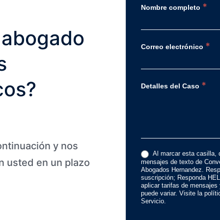
*
Nombre completo
 abogado
*
Correo electrónico
s
cos?
*
Detalles del Caso
ontinuación y nos
Al marcar esta casilla, 
 usted en un plazo
mensajes de texto de Conve
Abogados Hernandez. Resp
suscripción; Responda HEL
aplicar tarifas de mensajes
puede variar. Visite la polí
Servicio.