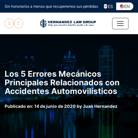
Ir
ES
EN
Sin honorarios a menos que recuperemos sus pérdidas
al
contenido
Los 5 Errores Mecánicos
Principales Relacionados con
Accidentes Automovilísticos
Publicado en:
14 de junio de 2020
by
Juan Hernandez