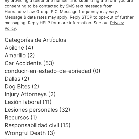
By providing a telephone number and submitting the form you are
consenting to be contacted by SMS text message from
Hernandez Law Group, P.C. Message frequency may vary.
Message & data rates may apply. Reply STOP to opt-out of further
messaging. Reply HELP for more information. See our
Privacy
Policy
.
Categorías de Artículos
Abilene
(4)
Amarillo
(2)
Car Accidents
(53)
conducir-en-estado-de-ebriedad
(0)
Dallas
(2)
Dog Bites
(2)
Injury Attorneys
(2)
Lesión laboral
(11)
Lesiones personales
(32)
Recursos
(1)
Responsabilidad civil
(15)
Wrongful Death
(3)