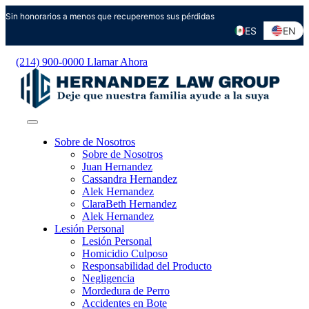
Ir
Sin honorarios a menos que recuperemos sus pérdidas
al
ES
EN
contenido
(214) 900-0000
Llamar Ahora
Sobre de Nosotros
Sobre de Nosotros
Juan Hernandez
Cassandra Hernandez
Alek Hernandez
ClaraBeth Hernandez
Alek Hernandez
Lesión Personal
Lesión Personal
Homicidio Culposo
Responsabilidad del Producto
Negligencia
Mordedura de Perro
Accidentes en Bote