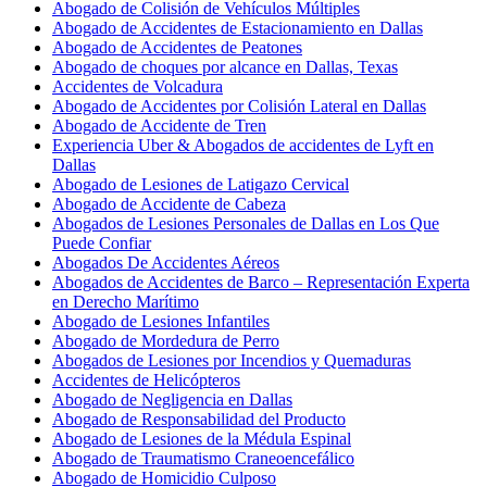
Abogado de Colisión de Vehículos Múltiples
Abogado de Accidentes de Estacionamiento en Dallas
Abogado de Accidentes de Peatones
Abogado de choques por alcance en Dallas, Texas
Accidentes de Volcadura
Abogado de Accidentes por Colisión Lateral en Dallas
Abogado de Accidente de Tren
Experiencia Uber & Abogados de accidentes de Lyft en
Dallas
Abogado de Lesiones de Latigazo Cervical
Abogado de Accidente de Cabeza
Abogados de Lesiones Personales de Dallas en Los Que
Puede Confiar
Abogados De Accidentes Aéreos
Abogados de Accidentes de Barco – Representación Experta
en Derecho Marítimo
Abogado de Lesiones Infantiles
Abogado de Mordedura de Perro
Abogados de Lesiones por Incendios y Quemaduras
Accidentes de Helicópteros
Abogado de Negligencia en Dallas
Abogado de Responsabilidad del Producto
Abogado de Lesiones de la Médula Espinal
Abogado de Traumatismo Craneoencefálico
Abogado de Homicidio Culposo