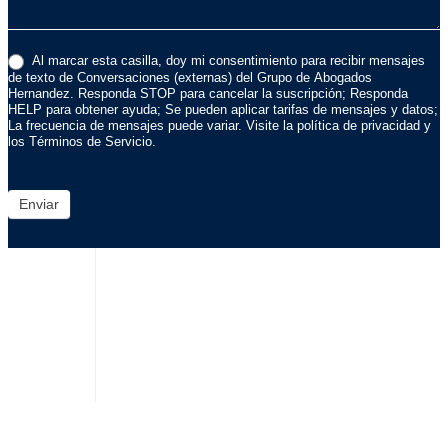
Al marcar esta casilla, doy mi consentimiento para recibir mensajes
de texto de Conversaciones (externas) del Grupo de Abogados
Hernandez. Responda STOP para cancelar la suscripción; Responda
HELP para obtener ayuda; Se pueden aplicar tarifas de mensajes y datos;
La frecuencia de mensajes puede variar. Visite la política de privacidad y
los Términos de Servicio.
Enviar