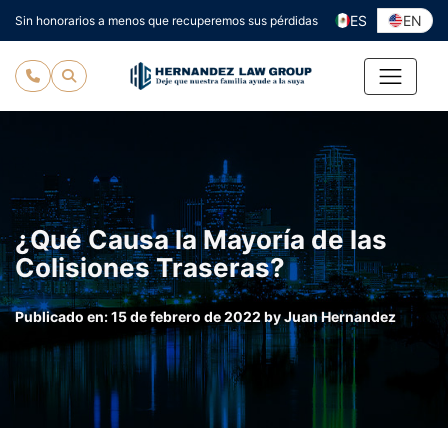
Ir
ES
EN
Sin honorarios a menos que recuperemos sus pérdidas
al
contenido
¿Qué Causa la Mayoría de las
Colisiones Traseras?
Publicado en:
15 de febrero de 2022
by
Juan Hernandez