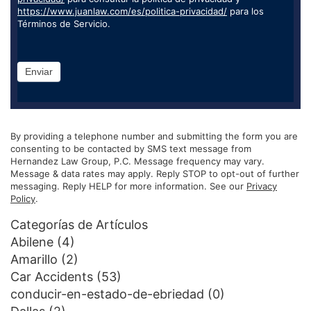
https://www.juanlaw.com/es/politica-privacidad/
para los
Términos de Servicio.
Enviar
By providing a telephone number and submitting the form you are
consenting to be contacted by SMS text message from
Hernandez Law Group, P.C. Message frequency may vary.
Message & data rates may apply. Reply STOP to opt-out of further
messaging. Reply HELP for more information. See our
Privacy
Policy
.
Categorías de Artículos
Abilene
(4)
Amarillo
(2)
Car Accidents
(53)
conducir-en-estado-de-ebriedad
(0)